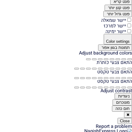
פונט קריא
פונט קטן יותר
פונט גדול יותר
יישר שמאלה
יישר למרכז
יישר ימינה
Color settings
תמונות בגוון אפור
Adjust background colors
התאם צבעי כותרת
התאם צבעי טקסט
התאם צבעי טקסט
Adjust contrast
ניגודיות
מונוכרום
חום כהה
✖
Close
Report a problem