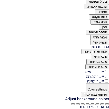
ביטול הנפשות
הדגשת קישורים
תאורים
ריווח טקסט
גובה שורה
סמן
הסתר תמונות
מבנה הדף
השתק קול
הגדרות גופן
אפס הגדרות גופן
פונט קריא
פונט קטן יותר
פונט גדול יותר
יישר שמאלה
יישר למרכז
יישר ימינה
Color settings
תמונות בגוון אפור
Adjust background colors
התאם צבעי כותרת