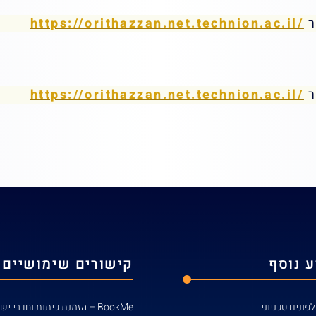
ר
https://orithazzan.net.technion.ac.il/
ר
https://orithazzan.net.technion.ac.il/
 נוסף
קישורים שימושיים
פונים טכניוני
BookMe – הזמנת כיתות וחדרי ישיבות