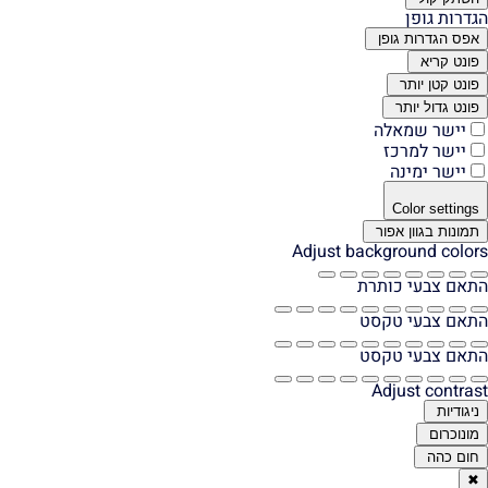
הגדרות גופן
אפס הגדרות גופן
פונט קריא
פונט קטן יותר
פונט גדול יותר
יישר שמאלה
יישר למרכז
יישר ימינה
Color settings
תמונות בגוון אפור
Adjust background colors
התאם צבעי כותרת
התאם צבעי טקסט
התאם צבעי טקסט
Adjust contrast
ניגודיות
מונוכרום
חום כהה
✖