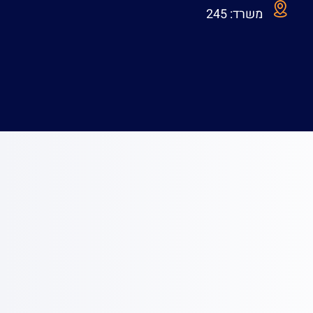
"ל:
oritha@technion.ac.il
רד:
245