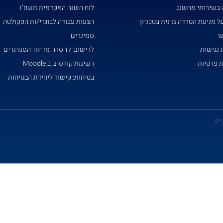
 בשירותי מחשוב
לוח השנה האקדמית תשפ"ו
ל מניעת הטרדה מינית בטכניון
הצעות עבודה לבוגרי/ות הפקולטה
שר
סמינרים
נגישות
לרישום / הסרה מדיוור הסמינרים
ת פרטיות
רשימת קורסים ב Moodle
בטיחות: קישור ליחידת הבטיחות
יה