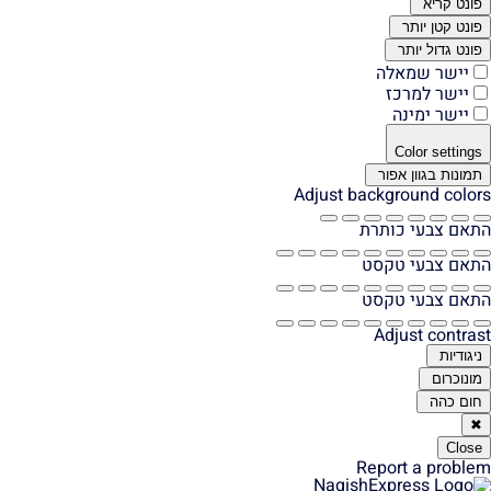
פונט קריא
פונט קטן יותר
פונט גדול יותר
יישר שמאלה
יישר למרכז
יישר ימינה
Color settings
תמונות בגוון אפור
Adjust background colors
התאם צבעי כותרת
התאם צבעי טקסט
התאם צבעי טקסט
Adjust contrast
ניגודיות
מונוכרום
חום כהה
✖
Close
Report a problem