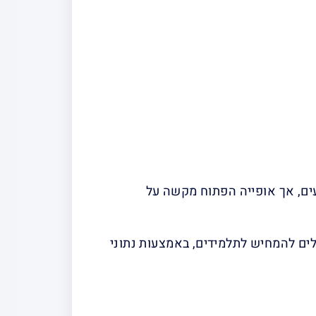
ים, אך אופייה הפתוח מקשה על
וססי אנליטיקות למידה (Learning Analytics Dashboards) יכולים להמחיש לתלמידים, באמצעות נתוני