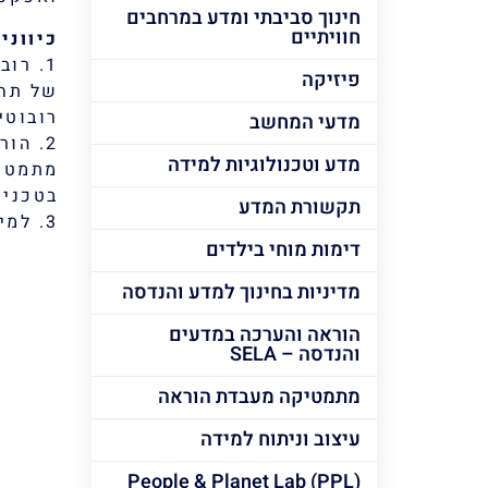
חינוך סביבתי ומדע במרחבים
חוויתיים
כיווני
1
. רוב
פיזיקה
של תחר
רובוטי
מדעי המחשב
2
. הור
מדע וטכנולוגיות למידה
מתמטיק
בטכניו
תקשורת המדע
3
. למי
דימות מוחי בילדים
מדיניות בחינוך למדע והנדסה
הוראה והערכה במדעים
והנדסה – SELA
מתמטיקה מעבדת הוראה
עיצוב וניתוח למידה
People & Planet Lab (PPL)