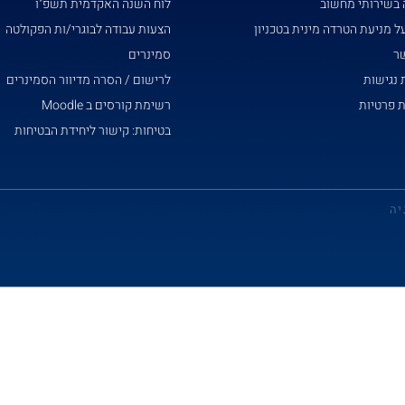
 בשירותי מחשוב
לוח השנה האקדמית תשפ"ו
ל מניעת הטרדה מינית בטכניון
הצעות עבודה לבוגרי/ות הפקולטה
שר
סמינרים
נגישות
לרישום / הסרה מדיוור הסמינרים
ת פרטיות
רשימת קורסים ב Moodle
בטיחות: קישור ליחידת הבטיחות
יה