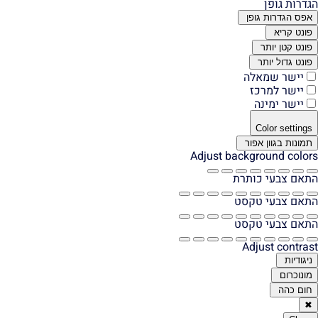
הגדרות גופן
אפס הגדרות גופן
פונט קריא
פונט קטן יותר
פונט גדול יותר
יישר שמאלה
יישר למרכז
יישר ימינה
Color settings
תמונות בגוון אפור
Adjust background colors
התאם צבעי כותרת
התאם צבעי טקסט
התאם צבעי טקסט
Adjust contrast
ניגודיות
מונוכרום
חום כהה
✖