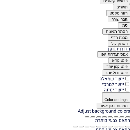
הדגשת קישורים
תאורים
ריווח טקסט
גובה שורה
סמן
הסתר תמונות
מבנה הדף
השתק קול
הגדרות גופן
אפס הגדרות גופן
פונט קריא
פונט קטן יותר
פונט גדול יותר
יישר שמאלה
יישר למרכז
יישר ימינה
Color settings
תמונות בגוון אפור
Adjust background colors
התאם צבעי כותרת
התאם צבעי טקסט