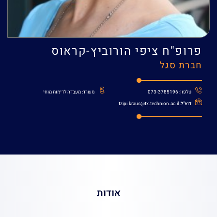
ח
ציפי הורוביץ-קראוס
גל
אודות