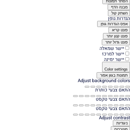
הסתר תמונות
מבנה הדף
השתק קול
הגדרות גופן
אפס הגדרות גופן
פונט קריא
פונט קטן יותר
פונט גדול יותר
יישר שמאלה
יישר למרכז
יישר ימינה
Color settings
תמונות בגוון אפור
Adjust background colors
התאם צבעי כותרת
התאם צבעי טקסט
התאם צבעי טקסט
Adjust contrast
ניגודיות
מונוכרום