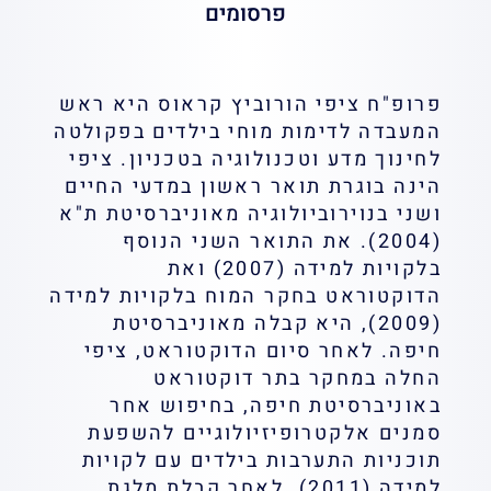
פרסומים
פרופ"ח ציפי הורוביץ קראוס היא ראש
משרד:
מעבדה לדימות מוחי
המעבדה לדימות מוחי בילדים בפקולטה
tzipi.kra
לחינוך מדע וטכנולוגיה בטכניון. ציפי
הינה בוגרת תואר ראשון במדעי החיים
ושני בנוירוביולוגיה מאוניברסיטת ת"א
(2004). את התואר השני הנוסף
בלקויות למידה (2007) ואת
הדוקטוראט בחקר המוח בלקויות למידה
(2009), היא קבלה מאוניברסיטת
חיפה. לאחר סיום הדוקטוראט, ציפי
החלה במחקר בתר דוקטוראט
באוניברסיטת חיפה, בחיפוש אחר
סמנים אלקטרופיזיולוגיים להשפעת
תוכניות התערבות בילדים עם לקויות
למידה (2011). לאחר קבלת מלגת