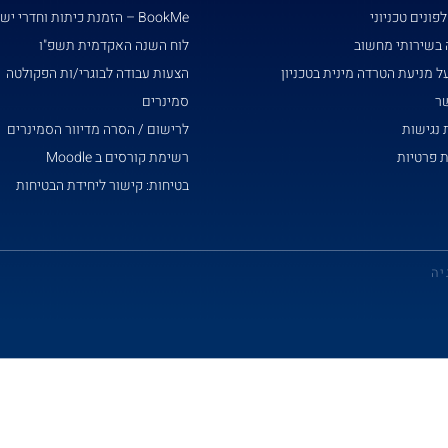
פונים טכניוני
BookMe – הזמנת כיתות וחדרי ישיבות
 בשירותי מחשוב
לוח השנה האקדמית תשפ"ו
ל מניעת הטרדה מינית בטכניון
הצעות עבודה לבוגרי/ות הפקולטה
שר
סמינרים
נגישות
לרישום / הסרה מדיוור הסמינרים
ת פרטיות
רשימת קורסים ב Moodle
בטיחות: קישור ליחידת הבטיחות
יה