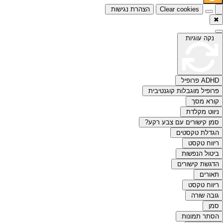
Clear cookies
הצהרת נגישות
✖
נקה עוגיות
ADHD פרופיל
פרופיל מוגבלות קוגנטיבית
קורא מסך
ניווט מקלדת
סמן קישורים עם צבע רקע?
הגדלת טקסטים
ריווח טקסט
ביטול הנפשות
הדגשת קישורים
תאורים
ריווח טקסט
גובה שורה
סמן
הסתר תמונות