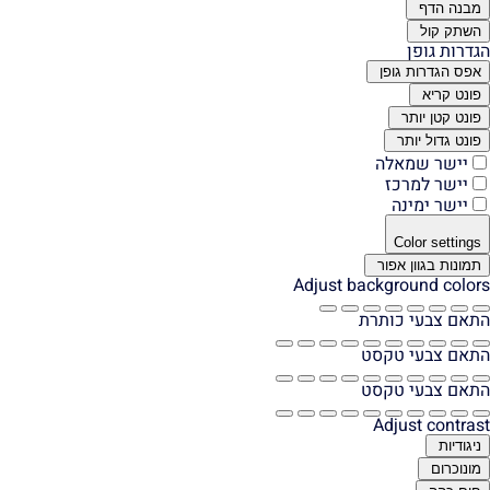
מבנה הדף
השתק קול
הגדרות גופן
אפס הגדרות גופן
פונט קריא
פונט קטן יותר
פונט גדול יותר
יישר שמאלה
יישר למרכז
יישר ימינה
Color settings
תמונות בגוון אפור
Adjust background colors
התאם צבעי כותרת
התאם צבעי טקסט
התאם צבעי טקסט
Adjust contrast
ניגודיות
מונוכרום