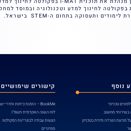
והן בכיתות לימוד. במקביל ד"ר ניצן מנהלת את תו
חוקרת בפקולטה לחינוך למדע וטכנולוגיה ובמוסד למח
דים ותעסוקה בתחום ה-STEM בישראל.
 נוסף
קישורים שימושיים
פונים טכניוני
BookMe – הזמנת כיתות וחדרי ישיבות
 בשירותי מחשוב
לוח השנה האקדמית תשפ"ו
ל מניעת הטרדה מינית בטכניון
הצעות עבודה לבוגרי/ות הפקולטה
שר
סמינרים