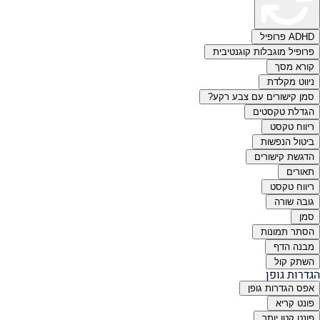
ADHD פרופיל
פרופיל מוגבלות קוגנטיבית
קורא מסך
ניווט מקלדת
סמן קישורים עם צבע רקע?
הגדלת טקסטים
ריווח טקסט
ביטול הנפשות
הדגשת קישורים
תאורים
ריווח טקסט
גובה שורה
סמן
הסתר תמונות
מבנה הדף
השתק קול
הגדרות גופן
אפס הגדרות גופן
פונט קריא
פונט קטן יותר