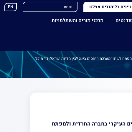
ינים בלימודים אצלנו
EN
ודנטים
מרכזי מורים והשתלמויות
פתח לשינוי מערכת היחסים בינה לבין מדינת ישראל. דר' מיכל
י-חרדי (ממ”ח)
ח לשינוי מערכת
יצקי. מארחת: פרופ'
ים העיקרי בחברה החרדית ולמפתח