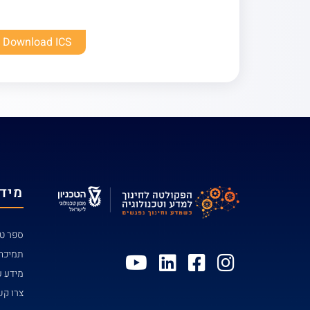
Download ICS
מידע
ספר טל
תמיכה
מידע ע
צרו ק