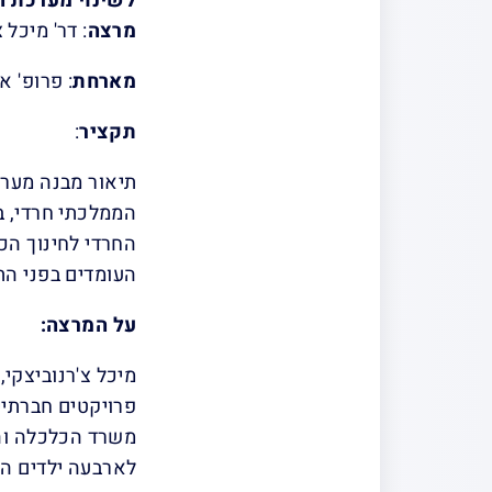
לשינוי מערכת ה
מרצה
: דר' מיכל 
מארחת
: פרופ' א
תקציר
:
תיאור מבנה מערכ
הממלכתי חרדי, ב
החרדי לחינוך הכ
העומדים בפני הת
על המרצה:
מיכל צ'רנוביצקי,
פרויקטים חברתיים
משרד הכלכלה והת
לארבעה ילדים הל