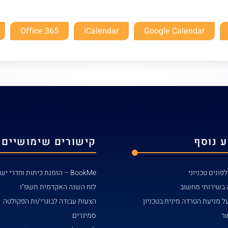
Office 365
iCalendar
Google Calendar
 נוסף
קישורים שימושיים
פונים טכניוני
BookMe – הזמנת כיתות וחדרי ישיבות
 בשירותי מחשוב
לוח השנה האקדמית תשפ"ו
ל מניעת הטרדה מינית בטכניון
הצעות עבודה לבוגרי/ות הפקולטה
שר
סמינרים