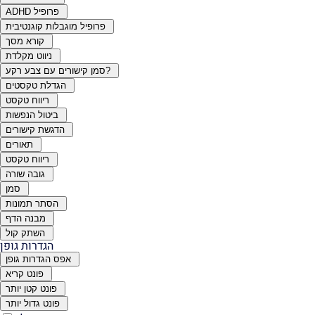
ADHD פרופיל
פרופיל מוגבלות קוגנטיבית
קורא מסך
ניווט מקלדת
סמן קישורים עם צבע רקע?
הגדלת טקסטים
ריווח טקסט
ביטול הנפשות
הדגשת קישורים
תאורים
ריווח טקסט
גובה שורה
סמן
הסתר תמונות
מבנה הדף
השתק קול
הגדרות גופן
אפס הגדרות גופן
פונט קריא
פונט קטן יותר
פונט גדול יותר