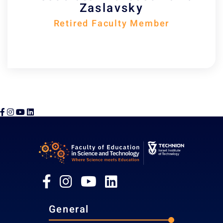
Zaslavsky
Retired Faculty Member
General