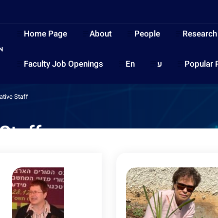
Home Page
About
People
Research
Faculty Job Openings
En
ע
Popular 
ative Staff
Staff