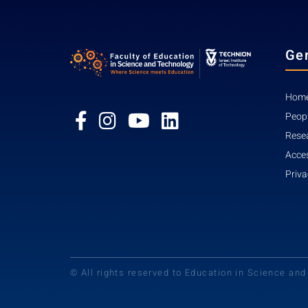
Ge
Home
Peop
Rese
Acces
Priva
© All rights reserved to Education in Science an