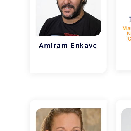
Man
N
Amiram Enkave