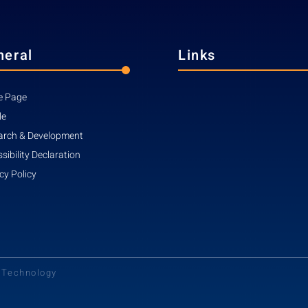
neral
Links
 Page
le
arch & Development
sibility Declaration
cy Policy
d Technology