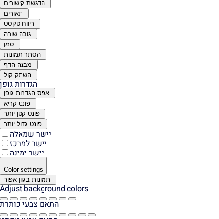
הדגשת קישורים
תאורים
ריווח טקסט
גובה שורה
סמן
הסתר תמונות
מבנה הדף
השתק קול
הגדרות גופן
אפס הגדרות גופן
פונט קריא
פונט קטן יותר
פונט גדול יותר
יישר שמאלה
יישר למרכז
יישר ימינה
Color settings
תמונות בגוון אפור
Adjust background colors
התאם צבעי כותרת