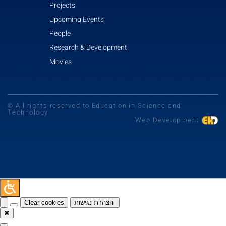
Projects
Upcoming Events
People
Research & Development
Movies
© All rights reserved to Education in Science and
Technology
Web Development
Clear cookies
הצהרת נגישות
✖