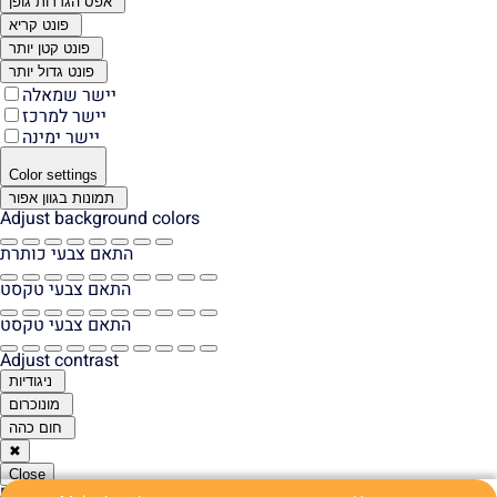
אפס הגדרות גופן
פונט קריא
פונט קטן יותר
פונט גדול יותר
יישר שמאלה
יישר למרכז
יישר ימינה
Color settings
תמונות בגוון אפור
Adjust background colors
התאם צבעי כותרת
התאם צבעי טקסט
התאם צבעי טקסט
Adjust contrast
ניגודיות
מונוכרום
חום כהה
✖
Close
Report a problem