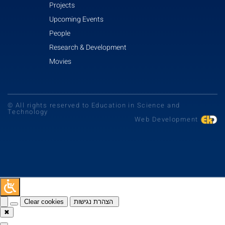
Projects
Upcoming Events
People
Research & Development
Movies
© All rights reserved to Education in Science and
Technology
Web Development
Clear cookies
הצהרת נגישות
✖