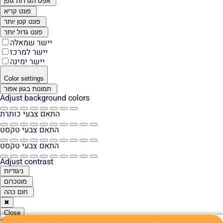
אפס הגדרות גופן
פונט קריא
פונט קטן יותר
פונט גדול יותר
יישר שמאלה
יישר למרכז
יישר ימינה
Color settings
תמונות בגוון אפור
Adjust background colors
התאם צבעי כותרת
התאם צבעי טקסט
התאם צבעי טקסט
Adjust contrast
ניגודיות
מונוכרום
חום כהה
✖
Close
Report a problem