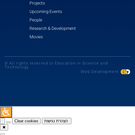
Projects
Upcoming Events
People
Research & Development
Movies
© All rights reserved to Education in Science and
Technology
Web Development
Clear cookies
הצהרת נגישות
✖