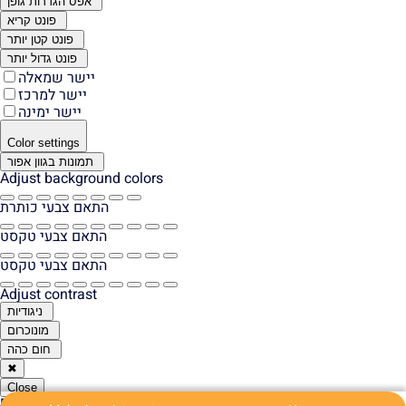
אפס הגדרות גופן
פונט קריא
פונט קטן יותר
פונט גדול יותר
יישר שמאלה
יישר למרכז
יישר ימינה
Color settings
תמונות בגוון אפור
Adjust background colors
התאם צבעי כותרת
התאם צבעי טקסט
התאם צבעי טקסט
Adjust contrast
ניגודיות
מונוכרום
חום כהה
✖
Close
Report a problem