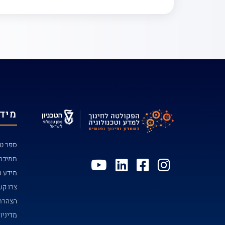
מידע
ספר טל
תמיכה
מידע ע
צרו ק
הצהרת 
מדיניו