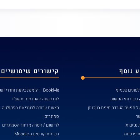
 נוסף
קישורים שימושיים
פונים טכניוני
BookMe – הזמנת כיתות וחדרי ישיבות
 בשירותי מחשוב
לוח השנה האקדמית תשפ"ו
ל מניעת הטרדה מינית בטכניון
הצעות עבודה לבוגרי/ות הפקולטה
שר
סמינרים
נגישות
לרישום / הסרה מדיוור הסמינרים
ת פרטיות
רשימת קורסים ב Moodle