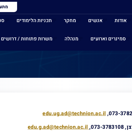
מתעני
אודות
אנשים
מחקר
תכניות הלימודים
סט
סמינרים וארועים
מנהלה
משרות פתוחות / דרושים
edu.ug.ad@technion.ac.il
073-3782
073,
edu.g.ad@technion.ac.il