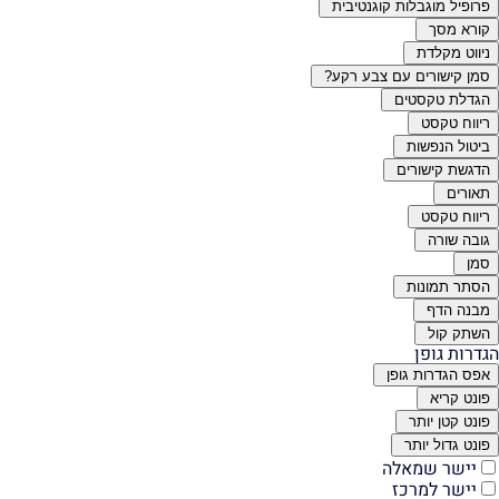
פרופיל מוגבלות קוגנטיבית
קורא מסך
ניווט מקלדת
סמן קישורים עם צבע רקע?
הגדלת טקסטים
ריווח טקסט
ביטול הנפשות
הדגשת קישורים
תאורים
ריווח טקסט
גובה שורה
סמן
הסתר תמונות
מבנה הדף
השתק קול
הגדרות גופן
אפס הגדרות גופן
פונט קריא
פונט קטן יותר
פונט גדול יותר
יישר שמאלה
יישר למרכז