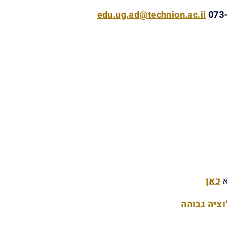
edu.ug.ad@technion.ac.il
א
כאן
וציה גבוהה