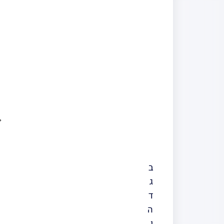
ב
ג
ד
ה
ו