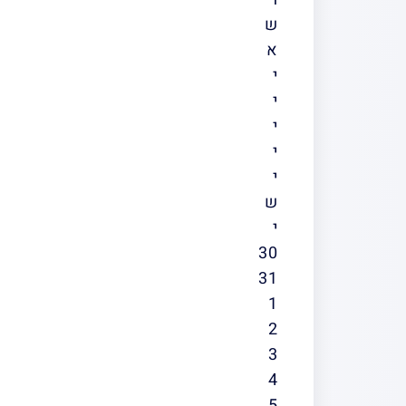
ש
א
י
י
י
י
י
ש
י
30
31
1
2
3
4
5