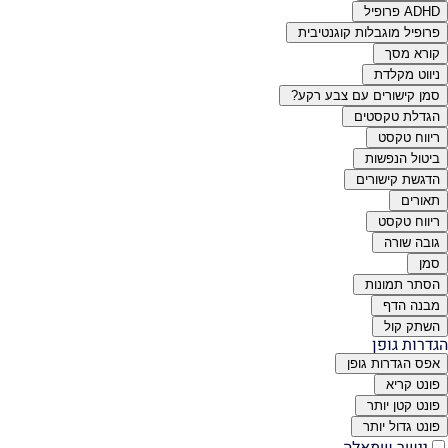
ADHD פרופיל
פרופיל מוגבלות קוגנטיבית
קורא מסך
ניווט מקלדת
סמן קישורים עם צבע רקע?
הגדלת טקסטים
ריווח טקסט
ביטול הנפשות
הדגשת קישורים
תאורים
ריווח טקסט
גובה שורה
סמן
הסתר תמונות
מבנה הדף
השתק קול
הגדרות גופן
אפס הגדרות גופן
פונט קריא
פונט קטן יותר
פונט גדול יותר
יישר שמאלה