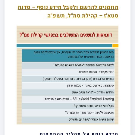
מוזמנים להרשם ולקבל מידע נוסף – סדנת
סטא'ז – קהילת סמ"ל, תשפ"ה
מידע נוסף על תהליך ההתמחות