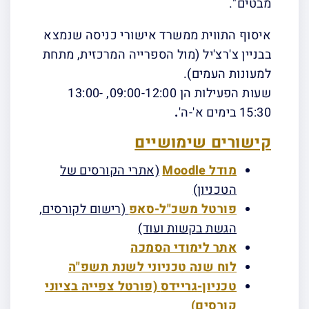
מבטים".
איסוף התווית ממשרד אישורי כניסה שנמצא
בבניין צ'רצ'יל (מול הספרייה המרכזית, מתחת
למעונות העמים).
שעות הפעילות הן 09:00-12:00, 13:00-
15:30 בימים א'-ה'
.
קישורים שימושיים
מודל Moodle
(אתרי הקורסים של
הטכניון)
פורטל משכ"ל-
סאפ
(רישום לקורסים,
הגשת בקשות ועוד)
אתר לימודי הסמכה
לוח שנה טכניוני לשנת תשפ"ה
טכניון-
גריידס
(פורטל צפייה בציוני
קורסים)