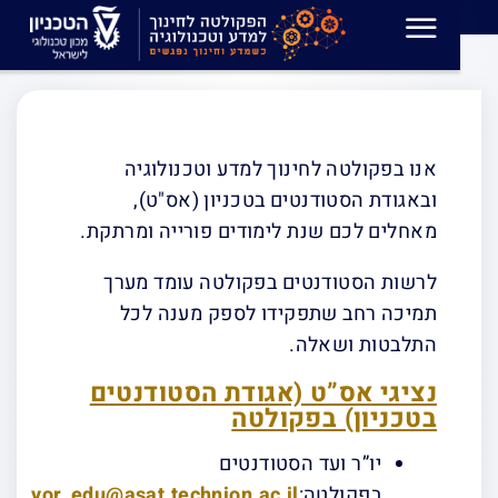
דף הסטודנטים להסמכה
EN
אנו בפקולטה לחינוך למדע וטכנולוגיה
ובאגודת הסטודנטים בטכניון (אס"ט),
מאחלים לכם שנת לימודים פורייה ומרתקת.
לרשות הסטודנטים בפקולטה עומד מערך
תמיכה רחב שתפקידו לספק מענה לכל
התלבטות ושאלה.
נציגי אס”ט (אגודת הסטודנטים
בטכניון) בפקולטה
יו”ר ועד הסטודנטים
בפקולטה:
yor_edu@asat.technion.ac.il