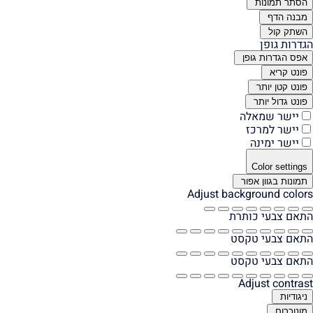
הסתר תמונות
מבנה הדף
השתק קול
הגדרות גופן
אפס הגדרות גופן
פונט קריא
פונט קטן יותר
פונט גדול יותר
יישר שמאלה
יישר למרכז
יישר ימינה
Color settings
תמונות בגוון אפור
Adjust background colors
התאם צבעי כותרת
התאם צבעי טקסט
התאם צבעי טקסט
Adjust contrast
ניגודיות
מונוכרום