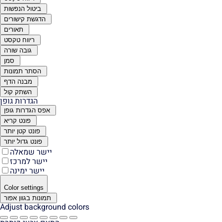
ביטול הנפשות
הדגשת קישורים
תאורים
ריווח טקסט
גובה שורה
סמן
הסתר תמונות
מבנה הדף
השתק קול
הגדרות גופן
אפס הגדרות גופן
פונט קריא
פונט קטן יותר
פונט גדול יותר
יישר שמאלה
יישר למרכז
יישר ימינה
Color settings
תמונות בגוון אפור
Adjust background colors