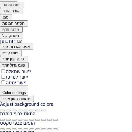
ריווח טקסט
גובה שורה
סמן
הסתר תמונות
מבנה הדף
השתק קול
הגדרות גופן
אפס הגדרות גופן
פונט קריא
פונט קטן יותר
פונט גדול יותר
יישר שמאלה
יישר למרכז
יישר ימינה
Color settings
תמונות בגוון אפור
Adjust background colors
התאם צבעי כותרת
התאם צבעי טקסט