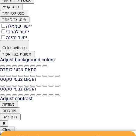
אפס הגדרות גופן
פונט קריא
פונט קטן יותר
פונט גדול יותר
יישר שמאלה
יישר למרכז
יישר ימינה
Color settings
תמונות בגוון אפור
Adjust background colors
התאם צבעי כותרת
התאם צבעי טקסט
התאם צבעי טקסט
Adjust contrast
ניגודיות
מונוכרום
חום כהה
✖
Close
Report a problem