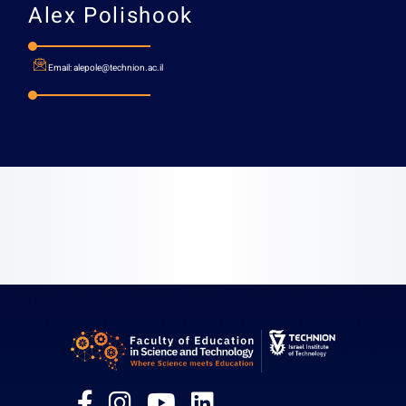
Alex Polishook
Email:
alepole@technion.ac.il