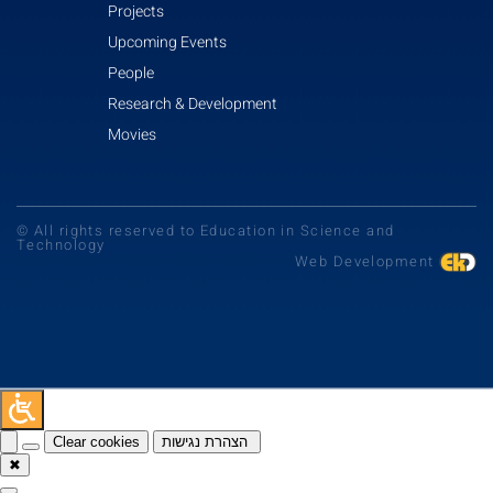
Projects
Upcoming Events
People
Research & Development
Movies
© All rights reserved to Education in Science and
Technology
Web Development
Clear cookies
הצהרת נגישות
✖