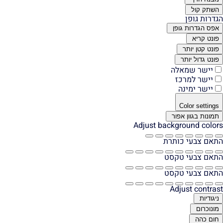
השתק קול
הגדרות גופן
אפס הגדרות גופן
פונט קריא
פונט קטן יותר
פונט גדול יותר
יישר שמאלה
יישר למרכז
יישר ימינה
Color settings
תמונות בגוון אפור
Adjust background colors
התאם צבעי כותרת
התאם צבעי טקסט
התאם צבעי טקסט
Adjust contrast
ניגודיות
מונוכרום
חום כהה