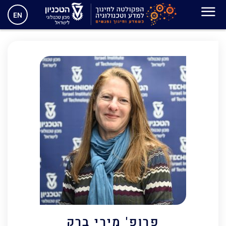
דיקנית
EN
פרופ'
מירי ברק