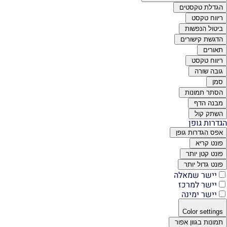
הגדלת טקסטים
ריווח טקסט
ביטול הנפשות
הדגשת קישורים
תאורים
ריווח טקסט
גובה שורה
סמן
הסתר תמונות
מבנה הדף
השתק קול
הגדרות גופן
אפס הגדרות גופן
פונט קריא
פונט קטן יותר
פונט גדול יותר
יישר שמאלה
יישר למרכז
יישר ימינה
Color settings
תמונות בגוון אפור