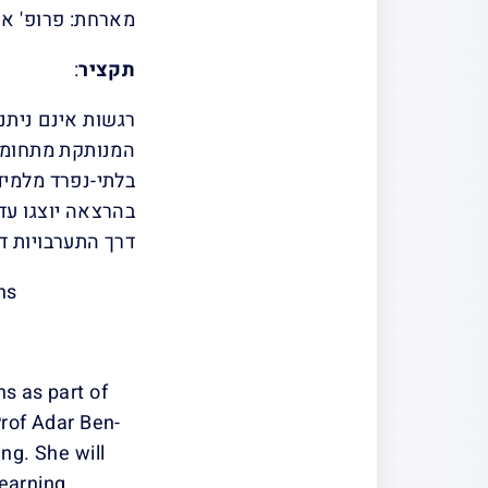
מארחת: פרופ' אור
תקציר
:
רגשות אינם ניתנ
המנותקת מתחומי 
בלתי-נפרד מלמיד
בהרצאה יוצגו עד
דרך התערבויות ד
ns
s as part of
Prof Adar Ben-
ng. She will
learning