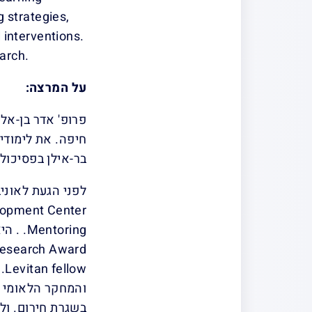
g strategies,
 interventions.
arch.
על המרצה:
פרופ' אדר בן-אל
בר-אילן בפסיכולג
ow
והמחקר הלאומי ב
בשגרת חירום. ול