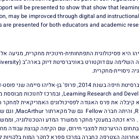
pport will be presented to show that show that learnin
on, may be improvced through digital and instructional
ns are presented for both educators and academic rese
יהו היא פסיכולוגית התפתחותית-חינוכית מחקרית, מגיעה אלי
יה ניסויית-מחקרית.
לפני הגעת לאוניברסיטת חיפה בשנת 2014, פרופ' בן-
Levitan fell. . היא זכתה במענקי מחקר ממשרד המדע והטכנולוגיה, 
תחום ההיערכות למצבי חירום, שם הקימה קבוצת עבודה מחקר
אחרונה הצטרפה כחברה במרכז ספרא לחקר המוח בלקויות למ