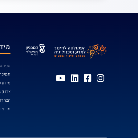
מידע
ספר טל
תמיכה
מידע ע
צרו ק
הצהרת 
מדיניו