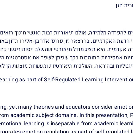
ית חזן
ים להפרדה מלמידה, אולם תיאוריות רבות ואנשי חינוך רואי
הדעת האקדמיים. בהרצאה זו, פרופ' אדר בן-אליהו תדון בא
ה אקדמית. היא תציג מודל תיאורטי שמשלב ויסות ריגשי כחל
ויות אמפיריות התומכות בכך שניתן לשפר את אסטרטגיות הלמ
יגטליות ובהוראה. השלכות תיאורטיות ומעשיות מוצגות הן לא
arning as part of Self-Regulated Learning Interventio
ing, yet many theories and educators consider emotion
rom academic subject domains. In this presentation, 
motional learning is inseparable from academic learni
rporates emotion regulation as part of self-regulated 