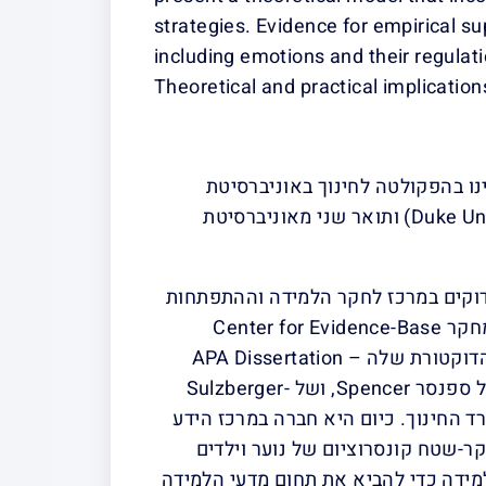
strategies. Evidence for empirical su
including emotions and their regulati
Theoretical and practical implicatio
נו בהפקולטה לחינוך באוניברסיטת
חיפה. את לימודיה השלימה עם דוקטורט באוניברסיטת דיוק בארה"ב (Duke University) ותואר שני מאוניברסיטת
אליהו סיימה שני פוסט-דוקים במרכז לחקר הלמידה וההתפתחות
Learning Research and Development Center, ובמרכז לחנוכות מבוססת מחקר Center for Evidence-Base
Mentoring. . היא קיבלה את פרס האגודה לפסיכולוגים האמריקאית למחקר הדוקטורת שלה – APA Dissertation
Research Award, והיתה חברה Fellow גם של מקארתור MacArthur, וגם של ספנסר Spencer, ושל Sulzberger-
וממשרד החינוך. כיום היא חברה במרכז הידע
-שטח קונסרוציום של נוער וילדים
ידה כדי להביא את תחום מדעי הלמידה