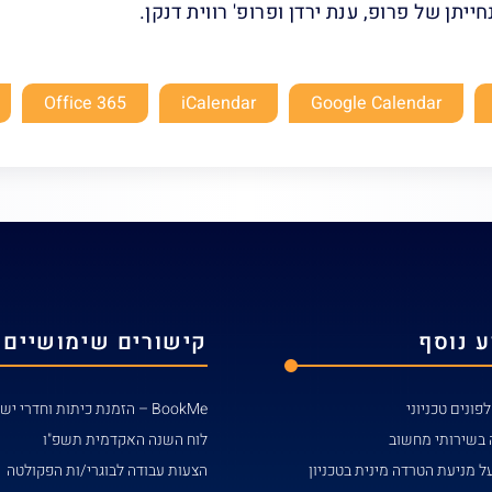
יתן של פרופ, ענת ירדן ופרופ' רווית דנקן.
Office 365
iCalendar
Google Calendar
 נוסף
קישורים שימושיים
פונים טכניוני
BookMe – הזמנת כיתות וחדרי ישיבות
 בשירותי מחשוב
לוח השנה האקדמית תשפ"ו
ל מניעת הטרדה מינית בטכניון
הצעות עבודה לבוגרי/ות הפקולטה