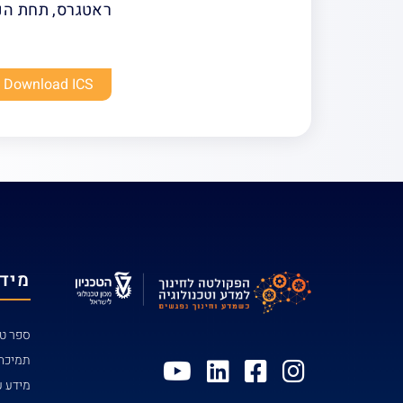
ראטגרס, תחת הנחי
Download ICS
מידע
ספר טל
תמיכה
מידע ע