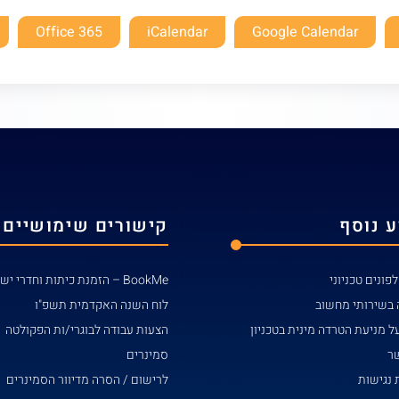
Office 365
iCalendar
Google Calendar
 נוסף
קישורים שימושיים
פונים טכניוני
BookMe – הזמנת כיתות וחדרי ישיבות
 בשירותי מחשוב
לוח השנה האקדמית תשפ"ו
ל מניעת הטרדה מינית בטכניון
הצעות עבודה לבוגרי/ות הפקולטה
שר
סמינרים
נגישות
לרישום / הסרה מדיוור הסמינרים