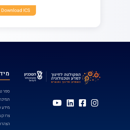
Download ICS
מידע
ספר טל
תמיכה
מידע ע
צרו ק
הצהרת 