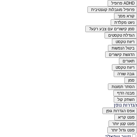
ADHD פרופיל
פרופיל מוגבלות קוגנטיבית
קורא מסך
ניווט מקלדת
סמן קישורים עם צבע רקע?
הגדלת טקסטים
ריווח טקסט
ביטול הנפשות
הדגשת קישורים
תאורים
ריווח טקסט
גובה שורה
סמן
הסתר תמונות
מבנה הדף
השתק קול
הגדרות גופן
אפס הגדרות גופן
פונט קריא
פונט קטן יותר
פונט גדול יותר
יישר שמאלה