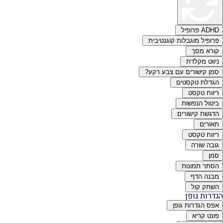
AD פרופיל
רופיל מוגבלות קוגנטיבית
ורא מסך
יווט מקלדת
מן קישורים עם צבע רקע?
גדלת טקסטים
יווח טקסט
יטול הנפשות
דגשת קישורים
אורים
יווח טקסט
ובה שורה
מן
סתר תמונות
בנה הדף
שתק קול
דרות גופן
פס הגדרות גופן
ונט קריא