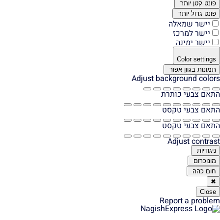
ונט קטן יותר
ונט גדול יותר
יישר שמאלה
יישר למרכז
יישר ימינה
Color setting
מונות בגוון אפור
Adjust background colo
אם צבעי כותרת
אם צבעי טקסט
אם צבעי טקסט
Adjust contra
יגודיות
ונוכרום
ום כהה
Clos
Report a probl