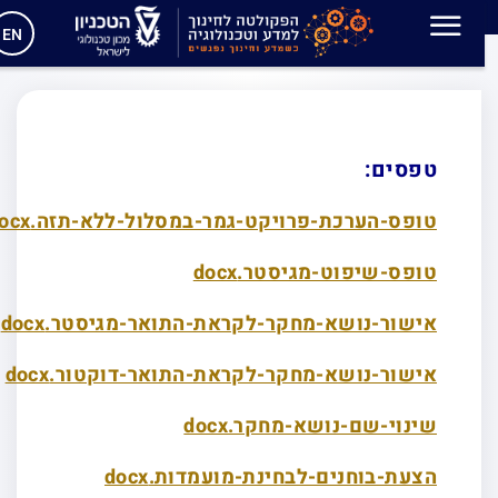
מנחים
EN
טפסים:
טופס-הערכת-פרויקט-גמר-במסלול-ללא-תזה.docx
טופס-שיפוט-מגיסטר.docx
אישור-נושא-מחקר-לקראת-התואר-מגיסטר.docx
אישור-נושא-מחקר-לקראת-התואר-דוקטור.docx
שינוי-שם-נושא-מחקר.docx
הצעת-בוחנים-לבחינת-מועמדות.docx