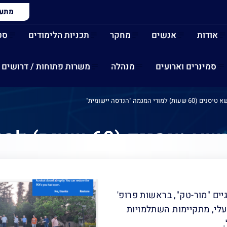
מתעני
אודות
אנשים
מחקר
תכניות הלימודים
סט
סמינרים וארועים
מנהלה
משרות פתוחות / דרושים
י המגמה "הנדסה יישומית"
השתלמות ייחודית בנושא 
ים "מור-טק", בראשות פרופ'
 עלי, מתקיימות השתלמויות