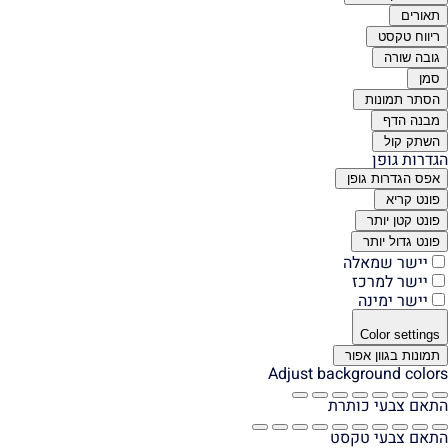
תאורים
ריווח טקסט
גובה שורה
סמן
הסתר תמונות
מבנה הדף
השתק קול
הגדרות גופן
אפס הגדרות גופן
פונט קריא
פונט קטן יותר
פונט גדול יותר
יישר שמאלה
יישר למרכז
יישר ימינה
Color settings
תמונות בגוון אפור
Adjust background colors
התאם צבעי כותרת
התאם צבעי טקסט