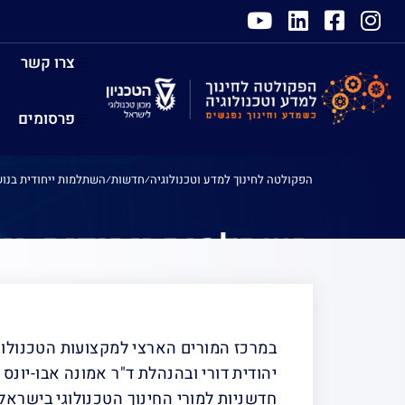
צרו קשר
פרסומים
הפקולטה לחינוך למדע וטכנולוגיה
⁄
חדשות
⁄
השתלמות ייחודית בנושא טיסנים (60 שעות) למור
יישומית"
במרכז המורים הארצי למקצועות הטכנולוגי
יהודית דורי ובהנהלת ד"ר אמונה אבו-יונס
חדשניות למורי החינוך הטכנולוגי בישראל.