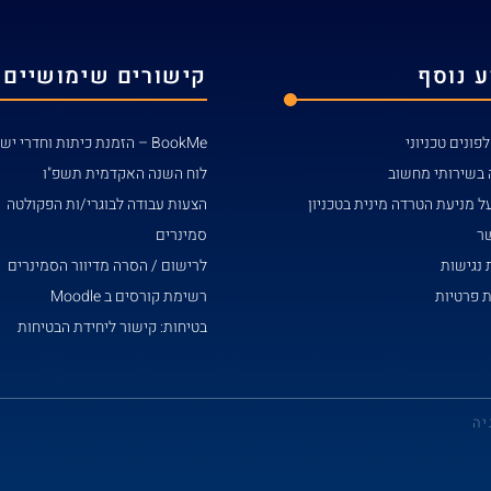
 נוסף
קישורים שימושיים
פונים טכניוני
BookMe – הזמנת כיתות וחדרי ישיבות
 בשירותי מחשוב
לוח השנה האקדמית תשפ"ו
ל מניעת הטרדה מינית בטכניון
הצעות עבודה לבוגרי/ות הפקולטה
שר
סמינרים
נגישות
לרישום / הסרה מדיוור הסמינרים
ת פרטיות
רשימת קורסים ב Moodle
בטיחות: קישור ליחידת הבטיחות
יה