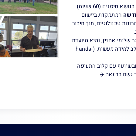
בשנת תשפ"ו מתקיימת השתלמות ייחודית בנושא טיסנים (60 שעות)
דשה
המתמקדת ביישום
ונות טכנולוגיים, תוך חיבור
שלומי אחנין, והיא מיועדת
לתלמידי כיתות י'-י"ב במסלול יישומי המשלב למידה מעשית (hands-
ובשיתוף עם קלוב התעופה
גשם בר זאב ✈️