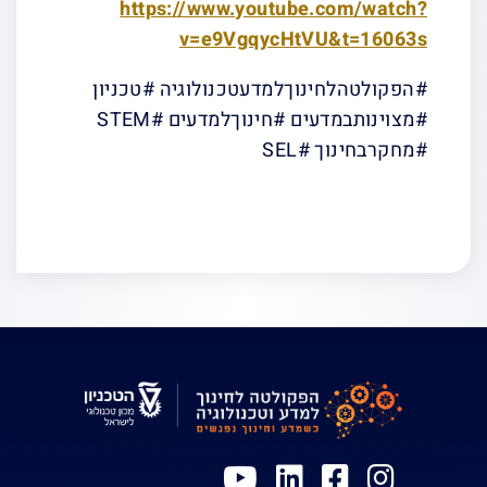
https://www.youtube.com/watch?
v=e9VgqycHtVU&t=16063s
#הפקולטהלחינוךלמדעטכנולוגיה #טכניון
#מצוינותבמדעים #חינוךלמדעים #STEM
#מחקרבחינוך #SEL