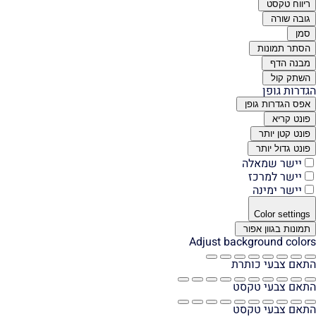
ריווח טקסט
גובה שורה
סמן
הסתר תמונות
מבנה הדף
השתק קול
הגדרות גופן
אפס הגדרות גופן
פונט קריא
פונט קטן יותר
פונט גדול יותר
יישר שמאלה
יישר למרכז
יישר ימינה
Color settings
תמונות בגוון אפור
Adjust background colors
התאם צבעי כותרת
התאם צבעי טקסט
התאם צבעי טקסט