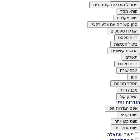
פרופיל מוגבלות קוגנטיבית
קורא מסך
ניווט מקלדת
סמן קישורים עם צבע רקע?
הגדלת טקסטים
ריווח טקסט
ביטול הנפשות
הדגשת קישורים
תאורים
ריווח טקסט
גובה שורה
סמן
הסתר תמונות
מבנה הדף
השתק קול
הגדרות גופן
אפס הגדרות גופן
פונט קריא
פונט קטן יותר
פונט גדול יותר
יישר שמאלה