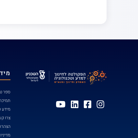
מידע
ספר טל
תמיכה
מידע ע
צרו ק
הצהרת 
מדיניו